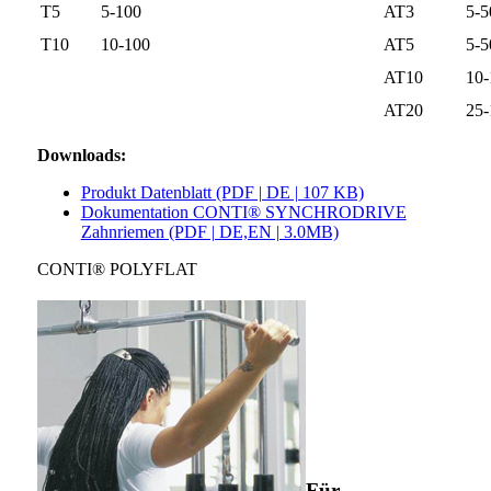
T5
5-100
AT3
5-5
T10
10-100
AT5
5-5
AT10
10-
AT20
25-
Downloads:
Produkt Datenblatt (PDF | DE | 107 KB)
Dokumentation CONTI® SYNCHRODRIVE
Zahnriemen (PDF | DE,EN | 3.0MB)
CONTI® POLYFLAT
Für