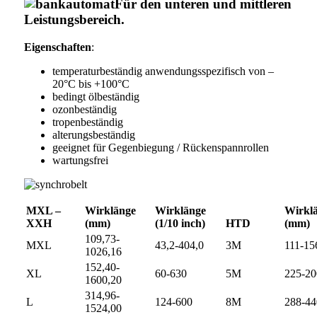
Für den unteren und mittleren
Leistungsbereich.
Eigenschaften
:
temperaturbeständig anwendungsspezifisch von –
20°C bis +100°C
bedingt ölbeständig
ozonbeständig
tropenbeständig
alterungsbeständig
geeignet für Gegenbiegung / Rückenspannrollen
wartungsfrei
MXL –
Wirklänge
Wirklänge
Wirkl
XXH
(mm)
(1/10 inch)
HTD
(mm)
109,73-
MXL
43,2-404,0
3M
111-15
1026,16
152,40-
XL
60-630
5M
225-20
1600,20
314,96-
L
124-600
8M
288-44
1524,00