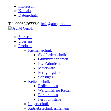
Impressum
Kontakt
Datenschutz
Tel: 09962/86733-0 |
info@aumgmbh.de
Startseite
Über uns
Produkte
Riementechnik
Skidfördertechnik
Gummizahnriemen
PU-Zahnriemen
Meterware
Fertigungsteile
Sonstiges
Kettentechnik
Rollenketten
Wartungsfreie Ketten
Förderketten
Fertigungsteile
Lagertechnik
Antriebstechnik allgemein