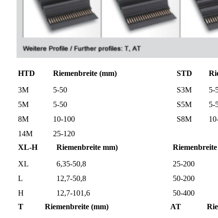
HTD
Riemenbreite (mm)
STD
Ri
3M
5-50
S3M
5-
5M
5-50
S5M
5-
8M
10-100
S8M
10
14M
25-120
XL-H
Riemenbreite mm)
Riemenbreite 
XL
6,35-50,8
25-200
L
12,7-50,8
50-200
H
12,7-101,6
50-400
T
Riemenbreite (mm)
AT
Rie